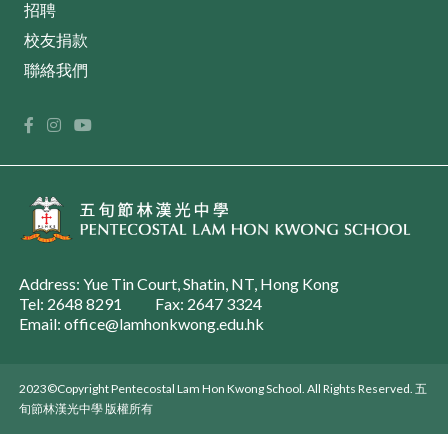
招聘
校友捐款
聯絡我們
Address: Yue Tin Court, Shatin, NT, Hong Kong
Tel: 2648 8291
Fax: 2647 3324
Email: office@lamhonkwong.edu.hk
2023©Copyright Pentecostal Lam Hon Kwong School. All Rights Reserved. 五
旬節林漢光中學 版權所有