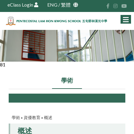
eClass Login
ENG
/
繁體
81
學術
學術
»
資優教育
»
概述
概述