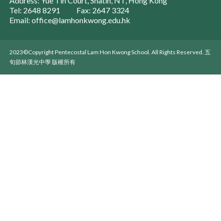
Address: Yue Tin Court, Shatin, NT, Hong Kong
Tel: 2648 8291
Fax: 2647 3324
Email: office@lamhonkwong.edu.hk
2023©Copyright Pentecostal Lam Hon Kwong School. All Rights Reserved. 五
旬節林漢光中學 版權所有