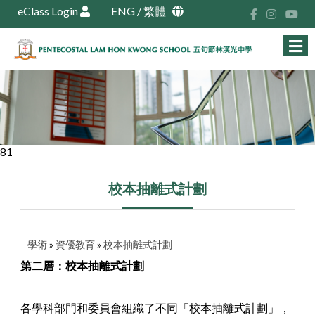
eClass Login
ENG
/
繁體
81
校本抽離式計劃
學術
»
資優教育
»
校本抽離式計劃
第二層：校本抽離式計劃
各學科部門和委員會組織了不同「校本抽離式計劃」，