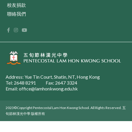
校友捐款
聯絡我們
Address: Yue Tin Court, Shatin, NT, Hong Kong
Tel: 2648 8291
Fax: 2647 3324
Email: office@lamhonkwong.edu.hk
2023©Copyright Pentecostal Lam Hon Kwong School. All Rights Reserved. 五
旬節林漢光中學 版權所有