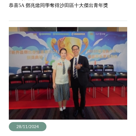
恭喜5A 鄧兆焮同學奪得沙田區十大傑出青年獎
28/11/2024