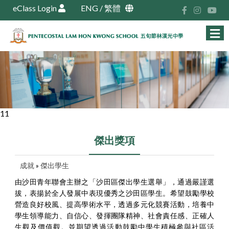
eClass Login
ENG
/
繁體
11
傑出獎項
成就
»
傑出學生
由沙田青年聯會主辦之「沙田區傑出學生選舉」，通過嚴謹選
拔，表揚於全人發展中表現優秀之沙田區學生。希望鼓勵學校
營造良好校風、提高學術水平，透過多元化競賽活動，培養中
學生領導能力、自信心、發揮團隊精神、社會責任感、正確人
生觀及價值觀。並期望透過活動鼓勵中學生積極參與社區活