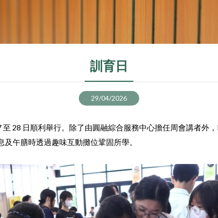
訓育日
29/04/2026
 至 28 日順利舉行。除了由圓融綜合服務中心擔任周會講者外，Prefect 
息及午膳時透過趣味互動攤位鞏固所學。