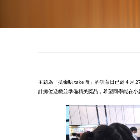
主題為「抗毒唔 take 嘢」的訓育日已於 4 月 27
計攤位遊戲並準備精美獎品，希望同學能在小