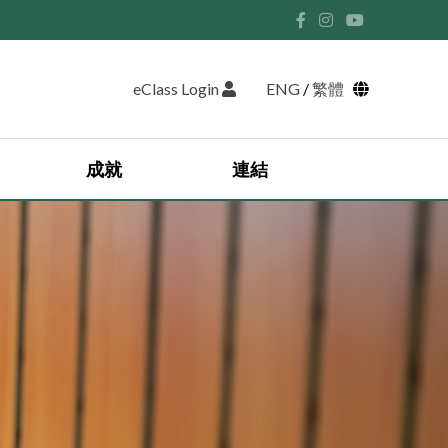
eClass Login
ENG
/
繁體
成就
連結
學生領袖 2025-2026
英語遊學團 2024
日本藝術文化交流團
香港中學文憑試獎學金獲獎名單
香港中學文憑考試成績
2025-2026 優異學生獲獎名單
香港考試及評核局 (HKEAA)