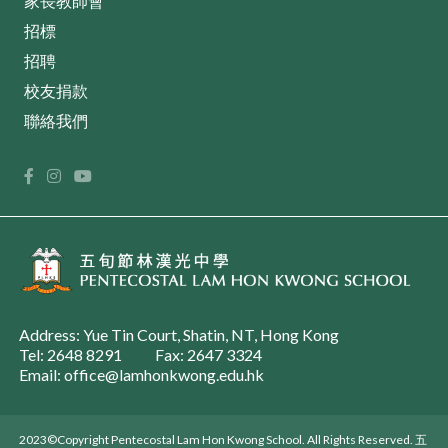
家長教師會
招標
招聘
校友捐款
聯絡我們
Address: Yue Tin Court, Shatin, NT, Hong Kong
Tel: 2648 8291
Fax: 2647 3324
Email: office@lamhonkwong.edu.hk
2023©Copyright Pentecostal Lam Hon Kwong School. All Rights Reserved. 五